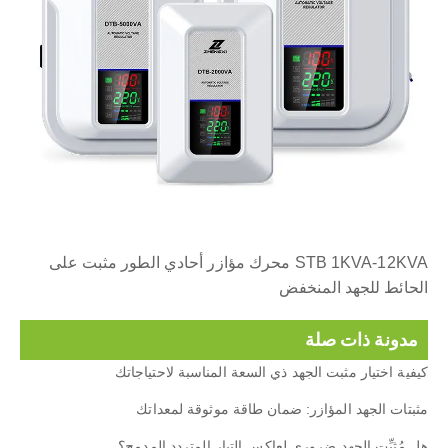
STB 1KVA-12KVA محرك مؤازر أحادي الطور مثبت على
الحائط للجهد المنخفض
مدونة ذات صلة
كيفية اختيار مثبت الجهد ذي السعة المناسبة لاحتياجاتك
مثبتات الجهد المؤازر: ضمان طاقة موثوقة لمعداتك
هل مُثبِّت الجهد ضروري لعاكس التيار المتردد المدمج؟