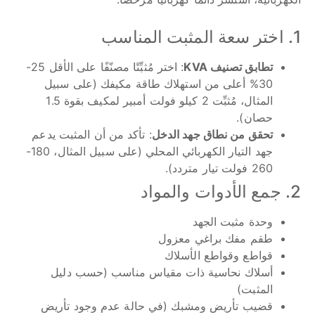
1. اختر سعة المثبت المناسب
تطابق تصنيف KVA
: اختر مُثبِّتًا مصنّفًا على الأقل 25-
30% أعلى من استهلاك طاقة مكيفك (على سبيل
المثال، مُثبِّت 2 كيلو فولت أمبير لمكيف بقوة 1.5
حصان).
تحقق من نطاق جهد الدخل
: تأكد من أن المثبت يدعم
جهد التيار الكهربائي المحلي (على سبيل المثال، 180-
260 فولت تيار متردد).
2. جمع الأدوات والمواد
وحدة مثبت الجهد
طقم مفك براغي معزول
قواطع وقواطع الأسلاك
أسلاك نحاسية ذات مقياس مناسب (حسب دليل
المثبت)
قضيب تأريض ومشبك (في حالة عدم وجود تأريض