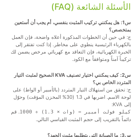
الأسئلة الشائعة (FAQ)
س1: هل يمكنني تركيب المثبت بنفسي، أم يجب أن أستعين
بمتخصص؟
ج: في حين أن الخطوات المذكورة أعلاه واضحة، فإن العمل
بالكهرباء الرئيسية ينطوي على مخاطر. إذا كنت تفتقر إلى
الخبرة الكهربائية، فإن التعاقد مع كهربائي مرخص يضمن لك
تركيباً آمناً ومتوافقاً مع الكود.
س2: كيف يمكنني اختيار تصنيف KVA الصحيح لمثبت التيار
المتردد الخاص بي؟
ج: تحقق من استهلاك التيار المتردد (بالأمبير أو الواط) على
لوحة الاسم. اضربها في 1.3 (30% المخزن المؤقت) وحوّل
إلى KVA:
. قم
كيلو فولت أمبير = (وات × 1.3) ÷ 1000
دائماً بالتقريب إلى حجم المثبت القياسي التالي.
س3: ما الصيانة التي يتطلبها مثبت الجهد؟