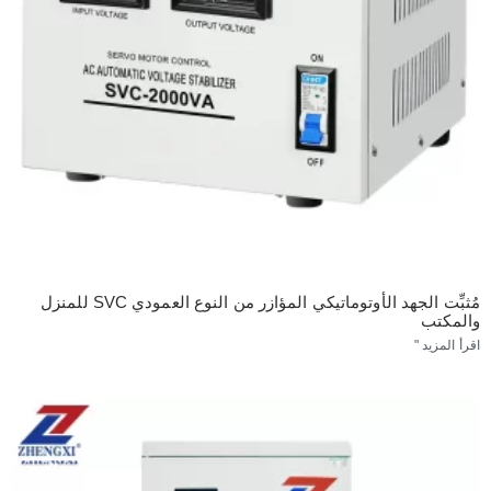
مُثبِّت الجهد الأوتوماتيكي المؤازر من النوع العمودي SVC للمنزل
والمكتب
اقرأ المزيد "