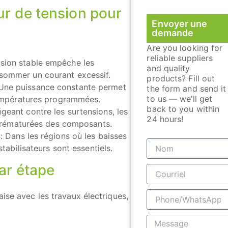
eur de tension pour
Envoyer une
demande
Are you looking for
reliable suppliers
nsion stable empêche les
and quality
sommer un courant excessif.
products? Fill out
 Une puissance constante permet
the form and send it
to us — we’ll get
températures programmées.
back to you within
égeant contre les surtensions, les
24 hours!
s prématurées des composants.
s
: Dans les régions où les baisses
tabilisateurs sont essentiels.
ar étape
aise avec les travaux électriques,