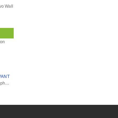
o Wall
ion
VANT
Guide pratique des systèmes de régulateurs de tension triphasés en courant alternatif