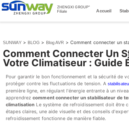
ZHENGXI GROUP"
Accueil
Stab
Filiale
>
>
>
Comment connecter un stabi
SUNWAY
BLOG
Blog AVR
Comment Connecter Un Sta
Votre Climatiseur : Guide 
Pour garantir le bon fonctionnement et la sécurité de vot
protéger contre les fluctuations de tension. A
stabilisate
première ligne, en régulant l'énergie entrante à un nive
apprendrez
comment connecter un stabilisateur de ten
climatisation
Le système de refroidissement doit être 
étapes claires, une aide visuelle et des conseils d'exp
refroidissement fonctionne de manière fiable.