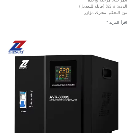
الدقة: ± 3% (قابلة للتعديل)
نوع التحكم: محرك مؤازر
اقرأ المزيد "