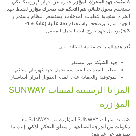
A
مثبت جهد المحرك المؤازر
عبارة عن جهاز كهروميكانيكي
يستخدم
محول تلقائي يتم التحكم فيه بمحرك مؤازر
لضبط جهد
الخرج استجابة لتقلبات المدخلات. يستشعر النظام باستمرار
الجهد الوارد ويصححه باستخدام
دقة عالية (عادةً ± 1-
3%)
توصيل جهد خرج ثابت للحمل المتصل.
تُعد هذه المثبتات مثالية للبيئات التي:
جهد الشبكة غير مستقر
تتطلب المعدات الحساسة تحمل جهد كهربائي محكم
الموثوقية والحماية على المدى الطويل أمران أساسيان
المزايا الرئيسية لمثبتات SUNWAY
المؤازرة
صُممت مثبتات SUNWAY المؤازرة من SUNWAY مع
مكونات من الدرجة الصناعية
و
منطق التحكم الذكي
. إليك ما
يميزهم عن غيرهم: