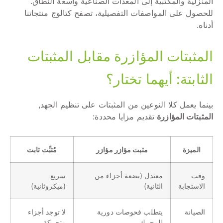
المنزلية والمكتبية إلى المعدات الصناعية واسعة النطاق.
للحصول على المواصفات التفصيلية، تصفح كتالوج منتجاتنا
أدناه.
المثبتات المؤازرة مقابل المثبتات
الثابتة: أيهما تختار؟
بينما يعمل كلا النوعين من المثبتات على تنظيم الجهد,
المثبتات المؤازرة
تقديم مزايا محددة:
الميزة
مثبت مؤازر مؤازر
مُثبِّت ثابت
وقت
معتدل (بضعة أجزاء من
سريع
الاستجابة
الثانية)
(ميكروثانية)
الصيانة
يتطلب فحوصات دورية
لا توجد أجزاء
للمحرك
متحركة