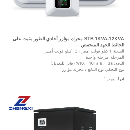
STB 1KVA-12KVA محرك مؤازر أحادي الطور مثبت على
الحائط للجهد المنخفض
السعة: 1 كيلو فولت أمبير - 12 كيلو فولت أمبير
المرحلة: مرحلة واحدة
الدقة: ±3 、8 ±101 、10% (قابل للتعديل)
نوع التحكم: نوع التتابع / محرك مؤازر
اقرأ المزيد "