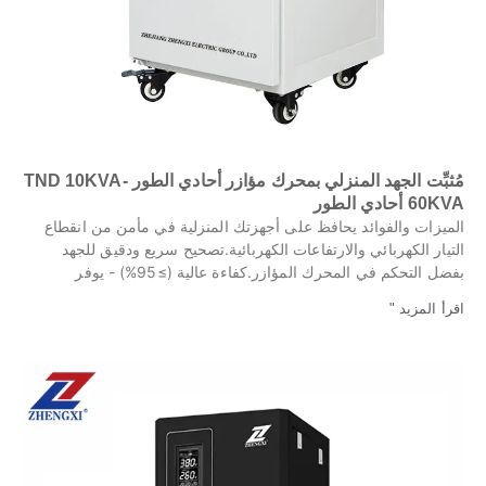
مُثبِّت الجهد المنزلي بمحرك مؤازر أحادي الطور TND 10KVA-
60KVA أحادي الطور
الميزات والفوائد يحافظ على أجهزتك المنزلية في مأمن من انقطاع
التيار الكهربائي والارتفاعات الكهربائية.تصحيح سريع ودقيق للجهد
بفضل التحكم في المحرك المؤازر.كفاءة عالية (≥95%) - يوفر
اقرأ المزيد "