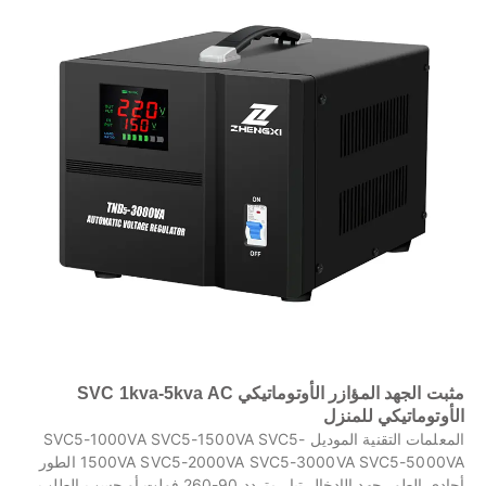
مثبت الجهد المؤازر الأوتوماتيكي SVC 1kva-5kva AC
الأوتوماتيكي للمنزل
المعلمات التقنية الموديل SVC5-1000VA SVC5-1500VA SVC5-
1500VA SVC5-2000VA SVC5-3000VA SVC5-5000VA الطور
أحادي الطور جهد الإدخال تيار متردد 90-260 فولت أو حسب الطلب