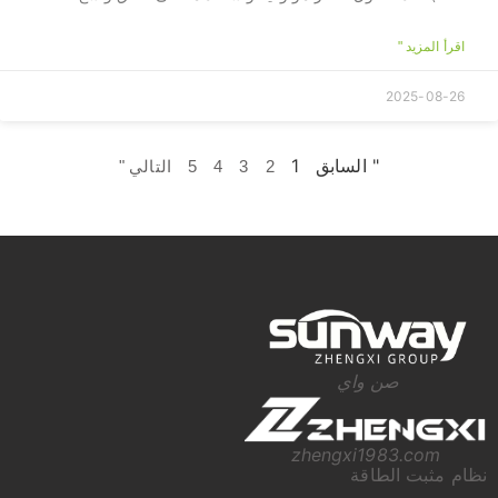
اقرأ المزيد "
2025-08-26
" السابق
1
2
3
4
5
التالي "
صن واي
zhengxi1983.com
نظام مثبت الطاقة