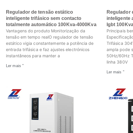
Regulador de tensão estático
Regulador d
inteligente trifásico sem contacto
inteligente
totalmente automático 100Kva-4000Kva
Igbt 100Kv
Vantagens do produto Monitorização da
Principais be
tensão em tempo realO regulador de tensão
Especificaçã
estático vigia constantemente a potência de
Trifásica 30
entrada trifásica e faz ajustes electrónicos
ampla pode s
instantâneos para manter a
50Hz/60Hz T
linha 380V
Ler mais "
Ler mais "