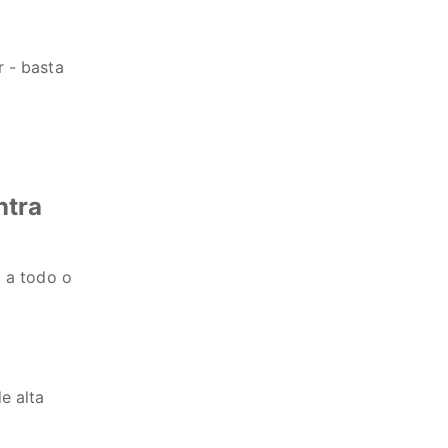
 - basta
ntra
o a todo o
e alta