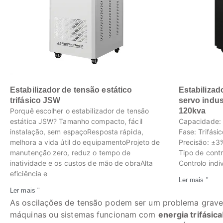
Estabilizador de tensão estático
Estabilizad
trifásico JSW
servo indus
Porquê escolher o estabilizador de tensão
120kva
estática JSW? Tamanho compacto, fácil
Capacidade:
instalação, sem espaçoResposta rápida,
Fase: Trifásic
melhora a vida útil do equipamentoProjeto de
Precisão: ±3
manutenção zero, reduz o tempo de
Tipo de contr
inatividade e os custos de mão de obraAlta
Controlo indiv
eficiência e
Ler mais "
Ler mais "
As oscilações de tensão podem ser um problema grave - 
máquinas ou sistemas funcionam com
energia trifásica