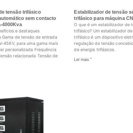
e tensão trifásico
Estabilizador de tensão se
 automático sem contacto
trifásico para máquina C
a-4000Kva
O que é um estabilizador de 
nefícios e destaques
trifásico? Um estabilizador d
o Gama de tensão de entrada
trifásico é um dispositivo el
4V-456V, para uma gama mais
regulação de tensão concebi
er personalizada Frequência
de energia trifásicos.
ensão relacionada Tensão de
Ler mais "