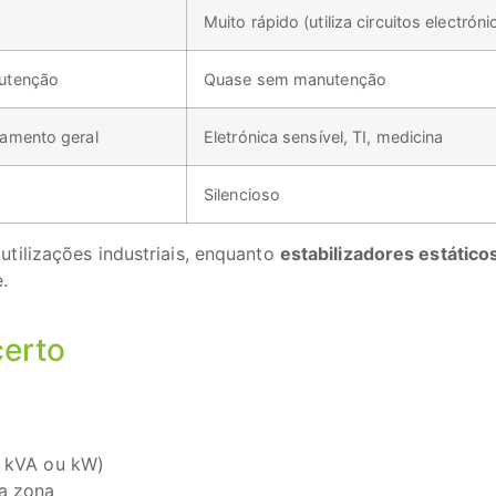
Muito rápido (utiliza circuitos electróni
utenção
Quase sem manutenção
amento geral
Eletrónica sensível, TI, medicina
Silencioso
utilizações industriais, enquanto
estabilizadores estático
.
certo
m kVA ou kW)
ua zona