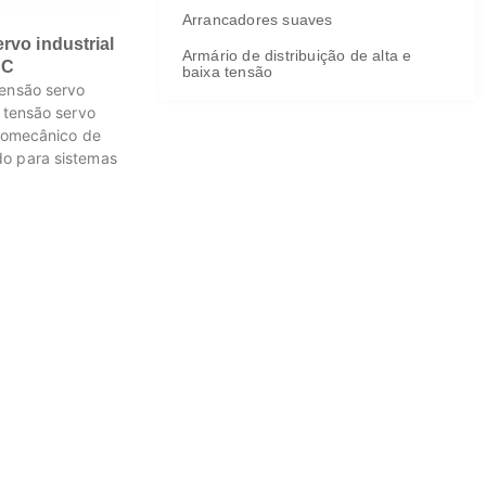
Arrancadores suaves
rvo industrial
Armário de distribuição de alta e
NC
baixa tensão
tensão servo
e tensão servo
etromecânico de
do para sistemas