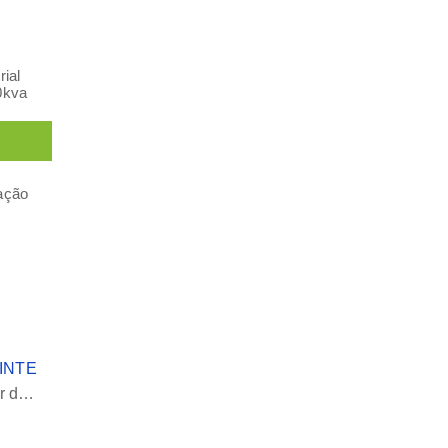
rial
0kva
ação
INTE
A sua máquina de lavar roupa precisa de um estabilizador de tensão? Principais benefícios e guia de compra