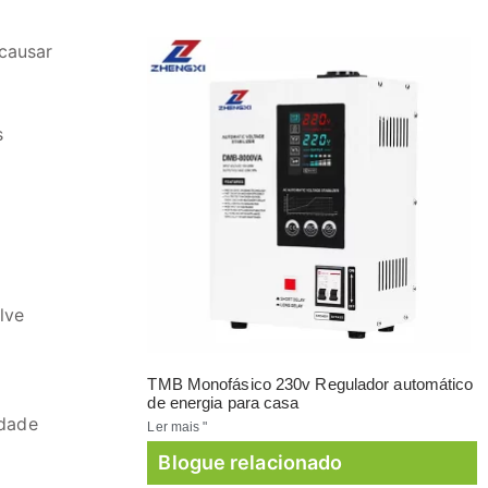
causar
s
lve
TMB Monofásico 230v Regulador automático
de energia para casa
idade
Ler mais "
Blogue relacionado