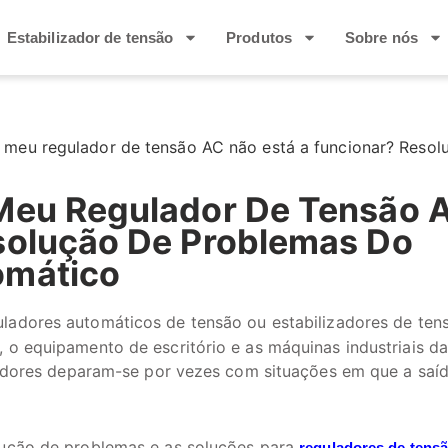
Estabilizador de tensão
Produtos
Sobre nós
 meu regulador de tensão AC não está a funcionar? Resol
 Meu Regulador De Tensão 
solução De Problemas Do
omático
adores automáticos de tensão ou estabilizadores de ten
 o equipamento de escritório e as máquinas industriais d
lizadores deparam-se por vezes com situações em que a saí
olução de problemas e as soluções para
reguladores de tens