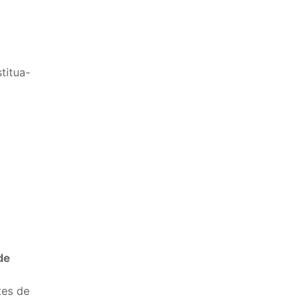
titua-
de
tes de