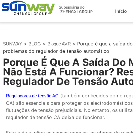
Subsidiária do
Início
"ZHENGXI GROUP
>
>
>
Porque é que a saída do
SUNWAY
BLOG
Blogue AVR
problemas do regulador de tensão automático
Porque É Que A Saída Do
Não Está A Funcionar? Re
Regulador De Tensão Aut
(também conhecidos como regul
Reguladores de tensão AC
CA) são essenciais para proteger os electrodomésticos,
flutuações de tensão prejudiciais. No entanto, os uti
regulador de tensão CA deixa de funcionar.
Este guia explica as causas comuns, as etapas de res