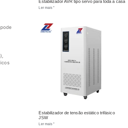
Estabilizador AVR tipo servo para toda a casa
Ler mais "
 pode
),
picos
Estabilizador de tensão estático trifásico
JSW
Ler mais "