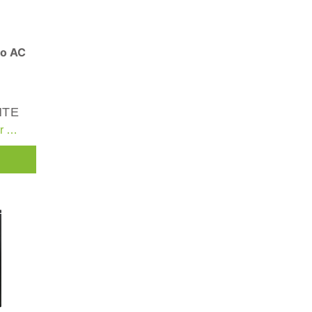
ão AC
NTE
A sua máquina de lavar roupa precisa de um estabilizador de tensão? Principais benefícios e guia de compra