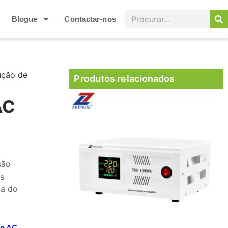
Blogue
Contactar-nos
ução de
Produtos relacionados
AC
são
as
da do
ão AC