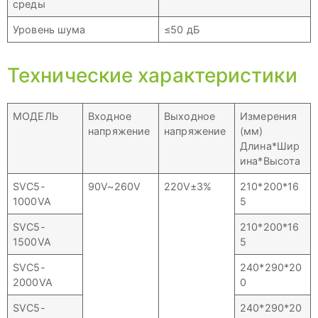
среды
Уровень шума
≤50 дБ
Технические характеристики
МОДЕЛЬ
Входное
Выходное
Измерения
напряжение
напряжение
(мм)
Длина*Шир
ина*Высота
SVC5-
90V~260V
220V±3%
210*200*16
1000VA
5
SVC5-
210*200*16
1500VA
5
SVC5-
240*290*20
2000VA
0
SVC5-
240*290*20