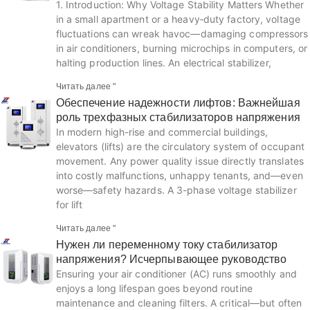
1. Introduction: Why Voltage Stability Matters Whether
in a small apartment or a heavy‑duty factory, voltage
fluctuations can wreak havoc—damaging compressors
in air conditioners, burning microchips in computers, or
halting production lines. An electrical stabilizer,
Читать далее "
Обеспечение надежности лифтов: Важнейшая
роль трехфазных стабилизаторов напряжения
In modern high-rise and commercial buildings,
elevators (lifts) are the circulatory system of occupant
movement. Any power quality issue directly translates
into costly malfunctions, unhappy tenants, and—even
worse—safety hazards. A 3-phase voltage stabilizer
for lift
Читать далее "
Нужен ли переменному току стабилизатор
напряжения? Исчерпывающее руководство
Ensuring your air conditioner (AC) runs smoothly and
enjoys a long lifespan goes beyond routine
maintenance and cleaning filters. A critical—but often