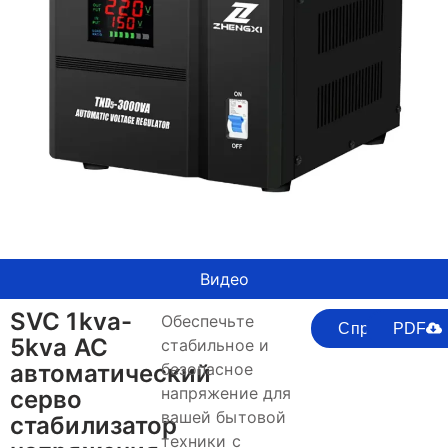
Видео
SVC 1kva-
Обеспечьте
Спрашивайте
PDF
5kva AC
стабильное и
автоматический
безопасное
напряжение для
серво
вашей бытовой
стабилизатор
техники с