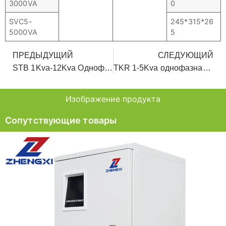
3000VA
0
SVC5-
245*315*26
5000VA
5
ПРЕДЫДУЩИЙ
СЛЕДУЮЩИЙ
STB 1Kva-12Kva Однофазный сервопривод настенного крепления Avr для низкого напряжения
TKR 1-5Kva однофазная мощность релейного типа Ac стабилизатор напряжения для дома
Изображение продукта
Сопутствующие товары