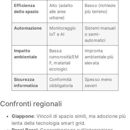
Efficienza
Alto (adatto
Basso (richiede
dello spazio
alle aree
più terreno)
urbane)
Automazione
Monitoraggio
Sistemi manuali
IoT e AI
o semi-
automatici
Impatto
Bassa
Impronta
ambientale
rumorosità/EM
ambientale più
F, materiali
elevata
ecologici
Sicurezza
Conformità
Spesso meno
informatica
obbligatoria
severi
Confronti regionali
Giappone
: Vincoli di spazio simili, ma adozione più
lenta della tecnologia smart grid.
Paesi Bassi
: Concentrazione sull'integrazione