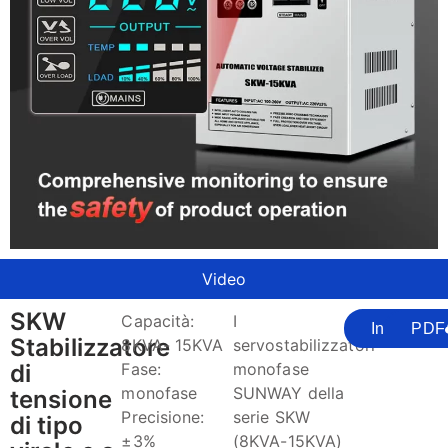
Video
SKW
Capacità:
I
Informarsi
PDF
Stabilizzatore
8KVA- 15KVA
servostabilizzatori
di
Fase:
monofase
monofase
SUNWAY della
tensione
Precisione:
serie SKW
di tipo
±3%
(8KVA-15KVA)