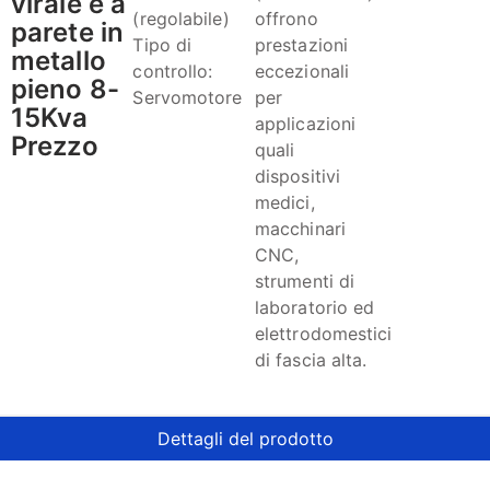
virale e a
(regolabile)
offrono
parete in
Tipo di
prestazioni
metallo
controllo:
eccezionali
pieno 8-
Servomotore
per
15Kva
applicazioni
Prezzo
quali
dispositivi
medici,
macchinari
CNC,
strumenti di
laboratorio ed
elettrodomestici
di fascia alta.
Dettagli del prodotto